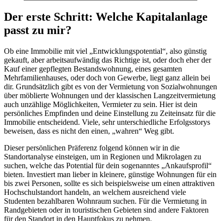
fußläufiger Geschäfte.
Umgebung und das Angebot?
Quelle: Targomo Loop
Quelle: Google Maps
Der erste Schritt: Welche Kapitalanlage
passt zu mir?
Ob eine Immobilie mit viel „Entwicklungspotential“, also günstig
gekauft, aber arbeitsaufwändig das Richtige ist, oder doch eher der
Kauf einer gepflegten Bestandswohnung, eines gesamten
Mehrfamilienhauses, oder doch von Gewerbe, liegt ganz allein bei
dir. Grundsätzlich gibt es von der Vermietung von Sozialwohnungen
über möblierte Wohnungen und der klassischen Langzeitvermietung
auch unzählige Möglichkeiten, Vermieter zu sein. Hier ist dein
persönliches Empfinden und deine Einstellung zu Zeiteinsatz für die
Immobilie entscheidend. Viele, sehr unterschiedliche Erfolgsstorys
beweisen, dass es nicht den einen, „wahren“ Weg gibt.
Dieser persönlichen Präferenz folgend können wir in die
Standortanalyse einsteigen, um in Regionen und Mikrolagen zu
suchen, welche das Potential für dein sogenanntes „Ankaufsprofil“
bieten. Investiert man lieber in kleinere, günstige Wohnungen für ein
bis zwei Personen, sollte es sich beispielsweise um einen attraktiven
Hochschulstandort handeln, an welchem ausreichend viele
Studenten bezahlbaren Wohnraum suchen. Für die Vermietung in
Randgebieten oder in touristischen Gebieten sind andere Faktoren
für den Standort in den Hauptfokus zu nehmen.