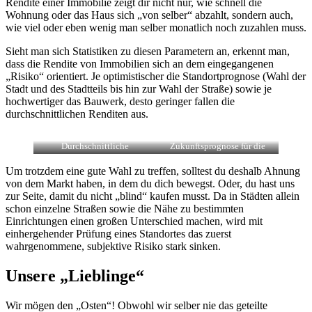
Rendite einer Immobilie zeigt dir nicht nur, wie schnell die
Wohnung oder das Haus sich „von selber“ abzahlt, sondern auch,
wie viel oder eben wenig man selber monatlich noch zuzahlen muss.
Sieht man sich Statistiken zu diesen Parametern an, erkennt man,
dass die Rendite von Immobilien sich an dem eingegangenen
„Risiko“ orientiert. Je optimistischer die Standortprognose (Wahl der
Stadt und des Stadtteils bis hin zur Wahl der Straße) sowie je
hochwertiger das Bauwerk, desto geringer fallen die
durchschnittlichen Renditen aus.
Durchschnittliche
Zukunftsprognose für die
Quadratmeterpreise in
regionale Entwicklungen.
Deutschland. Quelle:
Quelle: Handelsblatt.com
Um trotzdem eine gute Wahl zu treffen, solltest du deshalb Ahnung
Immowelt.de
von dem Markt haben, in dem du dich bewegst. Oder, du hast uns
zur Seite, damit du nicht „blind“ kaufen musst. Da in Städten allein
schon einzelne Straßen sowie die Nähe zu bestimmten
Einrichtungen einen großen Unterschied machen, wird mit
einhergehender Prüfung eines Standortes das zuerst
wahrgenommene, subjektive Risiko stark sinken.
Unsere „Lieblinge“
Wir mögen den „Osten“! Obwohl wir selber nie das geteilte