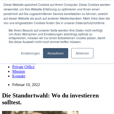
Zum
Diese Website speichert Cookies auf Ihrem Computer. Diese Cookies werden
Inhalt
verwendet, um Ihre Website-Erfahrung zu optimieren und Ihnen einen
Home
wechseln
persönlich auf Sie zugeschnittenen Service bereitstellen zu können, sowohl
Kapitalanlagen
auf dieser Website als auch auf anderen Medienkanälen. Mehr Infos über die
Finanzplanung
von uns eingesetzten Cookies finden Sie in unserer Datenschutzrichtlinie.
Private Office
Bei Ihrem Besuch auf unserer Seite werden Ihre Daten nicht verfolgt.
Mission
Um Ihren Wünschen und Einstellungen allerdings optimal zu
Kontakt
entsprechen, müssen wir nur einen klitzekleinen Cookie setzen, damit
Sie diese Auswahl nicht noch einmal treffen müssen.
Menü
Home
Einstellungen
Akzeptieren
Ablehnen
Kapitalanlagen
Finanzplanung
Private Office
Mission
Kontakt
Februar 10, 2022
Die Standortwahl: Wo du investieren
solltest.