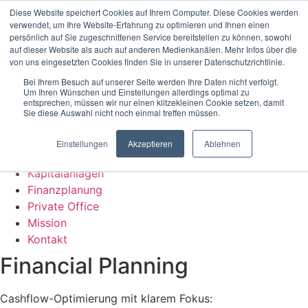
Zum Inhalt wechseln
Diese Website speichert Cookies auf Ihrem Computer. Diese Cookies werden
verwendet, um Ihre Website-Erfahrung zu optimieren und Ihnen einen
persönlich auf Sie zugeschnittenen Service bereitstellen zu können, sowohl
Home
auf dieser Website als auch auf anderen Medienkanälen. Mehr Infos über die
Kapitalanlagen
von uns eingesetzten Cookies finden Sie in unserer Datenschutzrichtlinie.
Finanzplanung
Bei Ihrem Besuch auf unserer Seite werden Ihre Daten nicht verfolgt.
Private Office
Um Ihren Wünschen und Einstellungen allerdings optimal zu
entsprechen, müssen wir nur einen klitzekleinen Cookie setzen, damit
Mission
Sie diese Auswahl nicht noch einmal treffen müssen.
Kontakt
Menü
Einstellungen
Akzeptieren
Ablehnen
Home
Kapitalanlagen
Finanzplanung
Private Office
Mission
Kontakt
Financial Planning
Cashflow-Optimierung mit klarem Fokus: