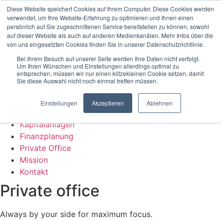
Zum Inhalt wechseln
Diese Website speichert Cookies auf Ihrem Computer. Diese Cookies werden
verwendet, um Ihre Website-Erfahrung zu optimieren und Ihnen einen
persönlich auf Sie zugeschnittenen Service bereitstellen zu können, sowohl
Home
auf dieser Website als auch auf anderen Medienkanälen. Mehr Infos über die
Kapitalanlagen
von uns eingesetzten Cookies finden Sie in unserer Datenschutzrichtlinie.
Finanzplanung
Bei Ihrem Besuch auf unserer Seite werden Ihre Daten nicht verfolgt.
Private Office
Um Ihren Wünschen und Einstellungen allerdings optimal zu
entsprechen, müssen wir nur einen klitzekleinen Cookie setzen, damit
Mission
Sie diese Auswahl nicht noch einmal treffen müssen.
Kontakt
Menü
Einstellungen
Akzeptieren
Ablehnen
Home
Kapitalanlagen
Finanzplanung
Private Office
Mission
Kontakt
Private office
Always by your side for maximum focus.