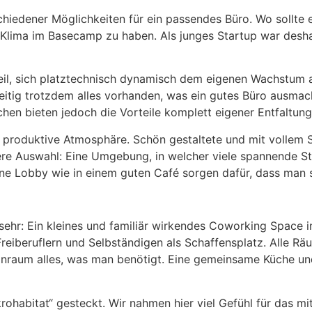
hiedener Möglichkeiten für ein passendes Büro. Wo sollte 
lima im Basecamp zu haben. Als junges Startup war deshalb
il, sich platztechnisch dynamisch dem eigenen Wachstum a
zeitig trotzdem alles vorhanden, was ein gutes Büro ausma
en bieten jedoch die Vorteile komplett eigener Entfaltung 
d produktive Atmosphäre. Schön gestaltete und mit vollem
gere Auswahl: Eine Umgebung, in welcher viele spannende S
e Lobby wie in einem guten Café sorgen dafür, dass man si
sehr: Ein kleines und familiär wirkendes Coworking Space i
reiberuflern und Selbständigen als Schaffensplatz. Alle Rä
nraum alles, was man benötigt. Eine gemeinsame Küche und
ohabitat“ gesteckt. Wir nahmen hier viel Gefühl für das mi