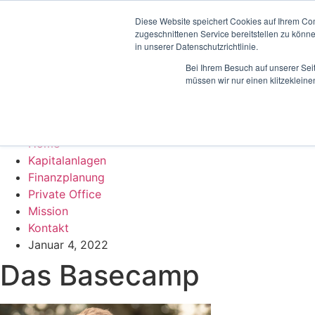
Zum
Diese Website speichert Cookies auf Ihrem Co
Inhalt
Home
zugeschnittenen Service bereitstellen zu könn
wechseln
Kapitalanlagen
in unserer Datenschutzrichtlinie.
Finanzplanung
Bei Ihrem Besuch auf unserer Sei
Private Office
müssen wir nur einen klitzekleine
Mission
Kontakt
Menü
Home
Kapitalanlagen
Finanzplanung
Private Office
Mission
Kontakt
Januar 4, 2022
Das Basecamp